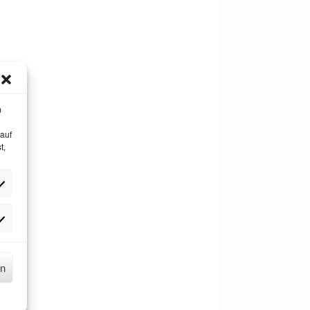
m
 auf
t,
keting
rn