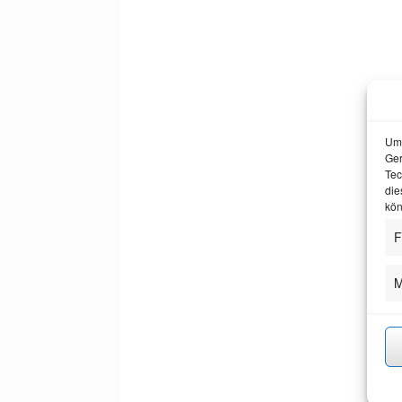
Um 
Ger
Tec
die
kön
F
M