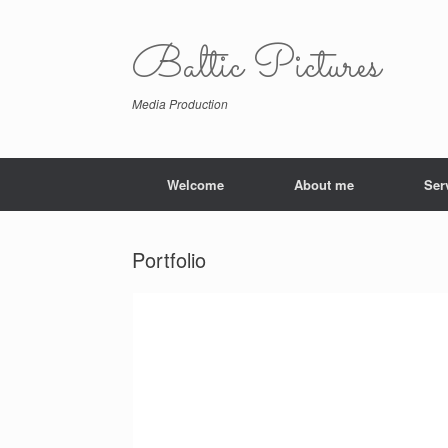
Zum
Inhalt
Baltic Pictures
springen
Media Production
Welcome
About me
Ser
Portfolio