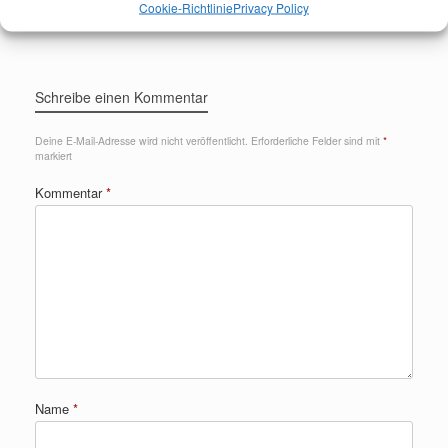
Sport Shooting
→
Cookie-Richtlinie
Privacy Policy
Schreibe einen Kommentar
Deine E-Mail-Adresse wird nicht veröffentlicht.
Erforderliche Felder sind mit
*
markiert
Kommentar
*
Name
*