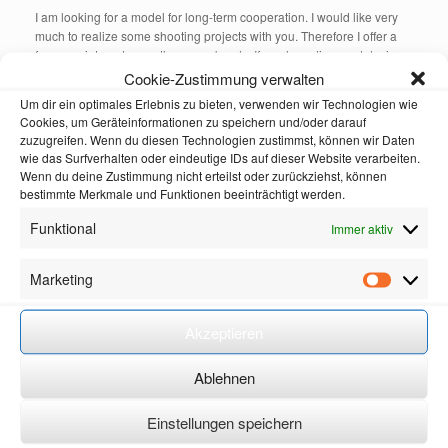
I am looking for a model for long-term cooperation. I would like very
much to realize some shooting projects with you. Therefore I offer a
few appointments, mostly on weekends. If you have time and desire.
The shootings and especially light paintings at the themes Mystique
Cookie-Zustimmung verwalten
at night, sunrise or sunset. From portrait to partial nude, in mystic /
Um dir ein optimales Erlebnis zu bieten, verwenden wir Technologien wie
cosplay style.
Cookies, um Geräteinformationen zu speichern und/oder darauf
zuzugreifen. Wenn du diesen Technologien zustimmst, können wir Daten
All are payshootings, which means you get a reasonable fee. The
wie das Surfverhalten oder eindeutige IDs auf dieser Website verarbeiten.
best photos should then be used to upgrade my portfolio.
Wenn du deine Zustimmung nicht erteilst oder zurückziehst, können
Travel costs / accommodation, as well as a reasonable allowance for
bestimmte Merkmale und Funktionen beeinträchtigt werden.
expenses are a matter of course. Longer cooperation desired.
Funktional
Immer aktiv
Marketing
Veröffentlicht in
Casting
.
Marketin
Akzeptieren
Beitragsnavigation
Ablehnen
←
Various Shooting themes: art / fantasy
Einstellungen speichern