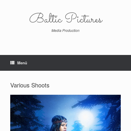
Zum
Inhalt
Baltic Pictures
springen
Media Production
Menü
Various Shoots